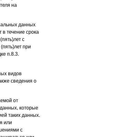
теля на
ональных данных
т в течение срока
пять)лет с
(пять)лет при
е п.8.3.
ных видов
акже сведения о
аемой от
 данных, которые
ией таких данных.
я или
шениями с