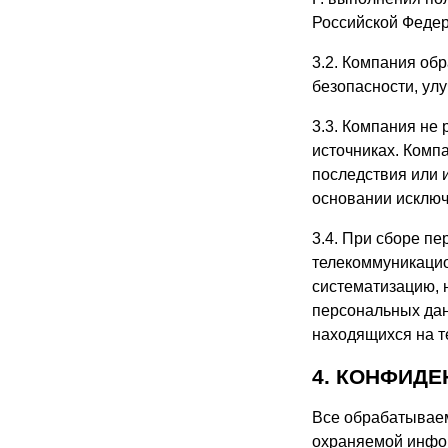
Российской Федер
3.2. Компания об
безопасности, ул
3.3. Компания не
источниках. Комп
последствия или 
основании исключ
3.4. При сборе п
телекоммуникацио
систематизацию, 
персональных дан
находящихся на т
4. КОНФИД
Все обрабатывае
охраняемой инфор