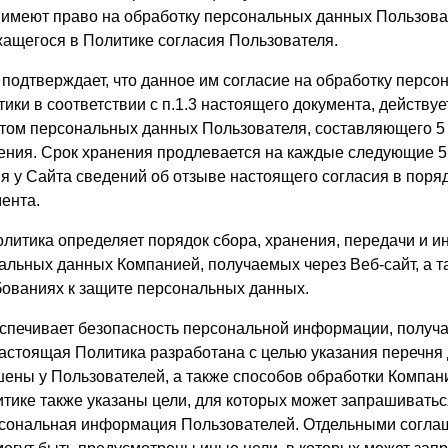
а имеют право на обработку персональных данных Пользова
ащегося в Политике согласия Пользователя.
ь подтверждает, что данное им согласие на обработку перс
ики в соответствии с п.1.3 настоящего документа, действуе
том персональных данных Пользователя, составляющего 5 (
ения. Срок хранения продлевается на каждые следующие 5 
я у Сайта сведений об отзыве настоящего согласия в порядк
ента.
олитика определяет порядок сбора, хранения, передачи и и
альных данных Компанией, получаемых через Веб-сайт, а т
ованиях к защите персональных данных.
еспечивает безопасность персональной информации, получ
астоящая Политика разработана с целью указания перечня
шены у Пользователей, а также способов обработки Компан
тике также указаны цели, для которых может запрашиватьс
рсональная информация Пользователей. Отдельными согла