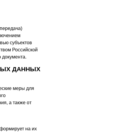
 передача)
ключением
овью субъектов
ством Российской
о документа.
НЫХ ДАННЫХ
еские меры для
ого
ия, а также от
 формирует на их