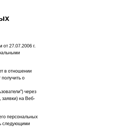
ных
от 27.07.2006 г.
еральными
ет в отношении
 получить о
зователи”) через
 заявки) на Веб-
 его персональных
сь следующими