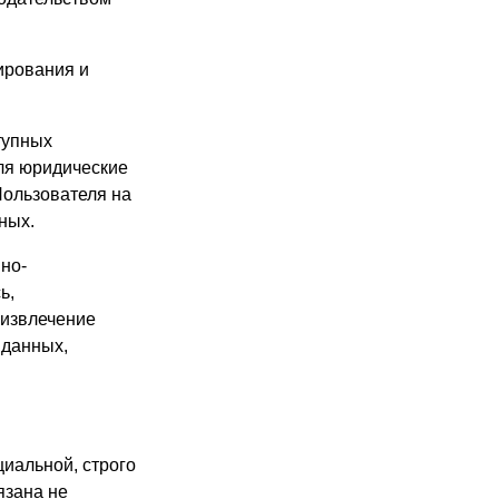
ирования и
тупных
ля юридические
Пользователя на
ных.
но-
ь,
 извлечение
 данных,
иальной, строго
язана не