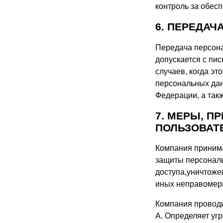
контроль за обес
6. ПЕРЕДА
Передача персона
допускается с пи
случаев, когда э
персональных дан
Федерации, а такж
7. МЕРЫ, 
ПОЛЬЗОВАТ
Компания принима
защиты персональ
доступа,уничтоже
иных неправомерн
Компания провод
A. Определяет уг