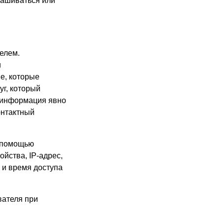
рашиваться или
елем.
и
е, которые
уг, который
г информация явно
онтактный
с помощью
ойства, IP-адрес,
 и время доступа
вателя при