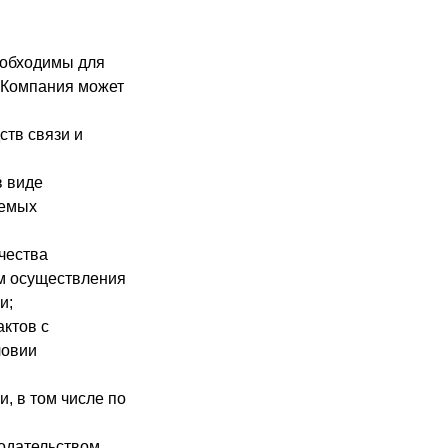
еобходимы для
 Компания может
ств связи и
в виде
аемых
чества
ем осуществления
и;
ктов с
ловии
, в том числе по
одательством