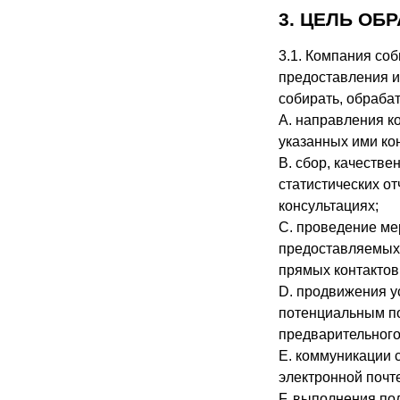
3. ЦЕЛЬ ОБ
3.1. Компания со
предоставления и
собирать, обраба
A. направления к
указанных ими ко
B. сбор, качеств
статистических о
консультациях;
C. проведение ме
предоставляемых 
прямых контактов
D. продвижения у
потенциальным по
предварительного
E. коммуникации с
электронной почте
F. выполнения по