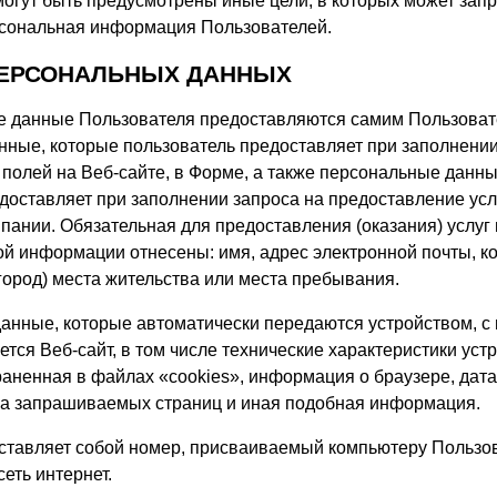
огут быть предусмотрены иные цели, в которых может зап
рсональная информация Пользователей.
 ПЕРСОНАЛЬНЫХ ДАННЫХ
е данные Пользователя предоставляются самим Пользоват
ные, которые пользователь предоставляет при заполнени
олей на Веб-сайте, в Форме, а также персональные данны
доставляет при заполнении запроса на предоставление усл
пании. Обязательная для предоставления (оказания) услу
кой информации отнесены: имя, адрес электронной почты, к
город) места жительства или места пребывания.
 данные, которые автоматически передаются устройством, 
ется Веб-сайт, в том числе технические характеристики устр
аненная в файлах «cookies», информация о браузере, дата
еса запрашиваемых страниц и иная подобная информация.
едставляет собой номер, присваиваемый компьютеру Пользо
еть интернет.