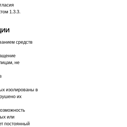
гласия
ом 1.3.3.
ЦИИ
ванием средств
ращение
лицам, не
в
ных изолированы в
арушено их
возможность
ых или
ет постоянный