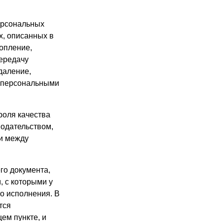
ерсональных
х, описанных в
копление,
передачу
даление,
с персональными
роля качества
нодательством,
ки между
го документа,
, с которыми у
о исполнения. В
тся
ем пункте, и