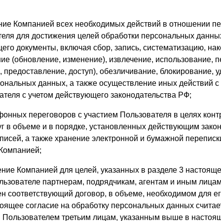
ение Компанией всех необходимых действий в отношении п
еля для достижения целей обработки персональных данны
щего документы, включая сбор, запись, систематизацию, на
ние (обновление, изменение), извлечение, использование, 
 предоставление, доступ), обезличивание, блокирование, у
ональных данных, а также осуществление иных действий 
теля с учетом действующего законодательства РФ;
ефонных переговоров с участием Пользователя в целях конт
г в объеме и в порядке, установленных действующим зако
аписей, а также хранение электронной и бумажной перепис
Компанией;
ение Компанией для целей, указанных в разделе 3 настояще
ьзователе партнерам, подрядчикам, агентам и иным лицам
н соответствующий договор, в объеме, необходимом для ег
тоящее согласие на обработку персональных данных считае
Пользователем третьим лицам, указанным выше в настоящ