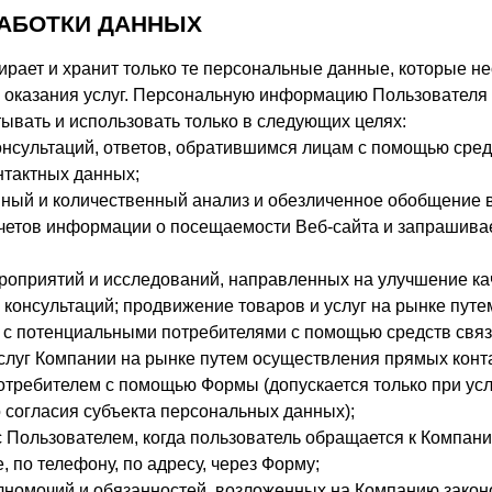
РАБОТКИ ДАННЫХ
бирает и хранит только те персональные данные, которые н
 оказания услуг. Персональную информацию Пользователя
тывать и использовать только в следующих целях:
онсультаций, ответов, обратившимся лицам с помощью сред
нтактных данных;
енный и количественный анализ и обезличенное обобщение 
тчетов информации о посещаемости Веб-сайта и запрашив
роприятий и исследований, направленных на улучшение ка
консультаций; продвижение товаров и услуг на рынке пут
 с потенциальными потребителями с помощью средств связ
слуг Компании на рынке путем осуществления прямых конта
требителем с помощью Формы (допускается только при ус
 согласия субъекта персональных данных);
 Пользователем, когда пользователь обращается к Компании
, по телефону, по адресу, через Форму;
лномочий и обязанностей, возложенных на Компанию закон