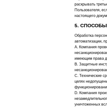
раскрывать треть
Пользователя, ес
настоящего докум
5. СПОСОБ
Обработка персон
автоматизации, п
A. Компания пров
несанкционирован
имеющим права до
B. Защитные инс
несанкционирован
C. Технические с
целях недопущени
функционировани
D. Компания прои
незамедлительно
уничтоженных всл